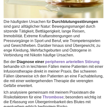
Die häufigsten Ursachen für
Durchblutungsstörungen
sind ganz alltäglicher Natur: Bewegungsmangel durch
sitzende Tätigkeit, Bettlägerigkeit, lange Reisen,
Immobilität. Extreme Kraftanstrengungen und
Pressvorgänge in Sport und Beruf, wie Trompetenspielen
und Gewichtheben. Darüber hinaus sind Übergewicht, zu
enge Kleidung, Mehrfachgeburten und Östrogene in
Verbindung mit Nikotin häufige Ursachen.
Bei der
Diagnose einer
peripheren arteriellen Störung
behandle ich in leichteren Fällen meine Patienten mit einer
Infusionstherapie direkt in meiner Praxis. Bei schweren
Fällen überweise ich den Patienten an eine Fachabteilung,
die mit einer weitergehenden Therapie die verengten
Gefäße erweitert.
Ich analysiere gemeinsam mit meinem Praxisteam die
Risikofaktoren für eine
Thrombose
; besonders wichtig ist
die Erfassung von Übergerinnbarkeit des Blutes mit
eventuellem erblich bedingtem Risiko.